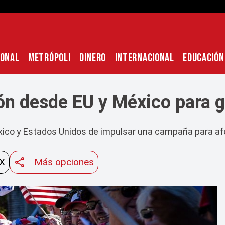
IONAL
METRÓPOLI
DINERO
INTERNACIONAL
EDUCACIÓN
ón desde EU y México para g
o y Estados Unidos de impulsar una campaña para afecta
 X
Más opciones