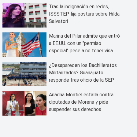
Tras la indignación en redes,
ISSSTEP fija postura sobre Hilda
Salvatori
Marina del Pilar admite que entró
a EE.UU. con un "permiso
especial" pese a no tener visa
¿Desaparecen los Bachilleratos
Militarizados? Guanajuato
responde tras oficio de la SEP
Ariadna Montiel estalla contra
diputadas de Morena y pide
suspender sus derechos