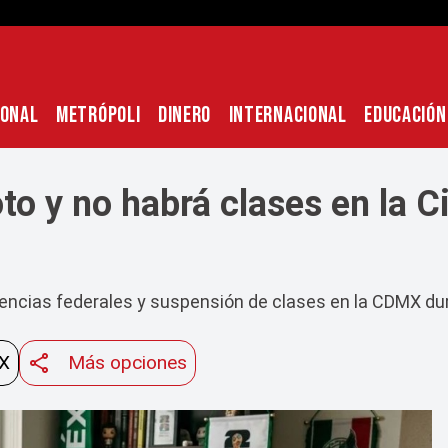
IONAL
METRÓPOLI
DINERO
INTERNACIONAL
EDUCACIÓN
oto y no habrá clases en la 
encias federales y suspensión de clases en la CDMX dur
 X
Más opciones