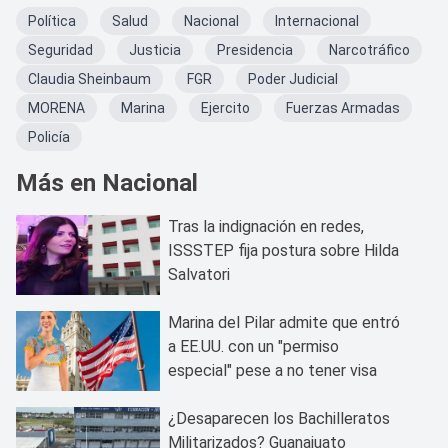
Política
Salud
Nacional
Internacional
Seguridad
Justicia
Presidencia
Narcotráfico
Claudia Sheinbaum
FGR
Poder Judicial
MORENA
Marina
Ejercito
Fuerzas Armadas
Policía
Más en Nacional
Tras la indignación en redes,
ISSSTEP fija postura sobre Hilda
Salvatori
Marina del Pilar admite que entró
a EE.UU. con un "permiso
especial" pese a no tener visa
¿Desaparecen los Bachilleratos
Militarizados? Guanajuato