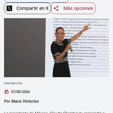
Compartir en X
Más opciones
masclaro.mx
today
07/05/2026
Por Mario Victorino