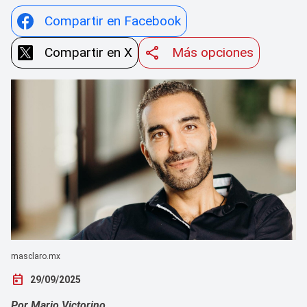
Compartir en Facebook
Compartir en X
Más opciones
masclaro.mx
today
29/09/2025
Por Mario Victorino