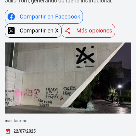
Julio Torri, generando condena institucional.
Compartir en Facebook
Compartir en X
Más opciones
masclaro.mx
today
22/07/2025