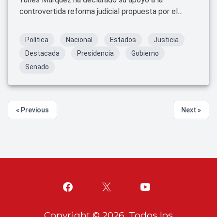
controvertida reforma judicial propuesta por el
presidente Andrés Manuel López Obrador. Esta
decisión ha generado un gran revuelo dentro del
Política
Nacional
Estados
Justicia
Partido Acción Nacional (PAN), del cual Yunes
Destacada
Presidencia
Gobierno
Márquez es miembro destacado.
Senado
« Previous
Next »
Copyright ©
2026
. Todos los