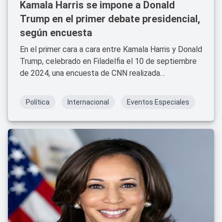
Kamala Harris se impone a Donald
Trump en el primer debate presidencial,
según encuesta
En el primer cara a cara entre Kamala Harris y Donald
Trump, celebrado en Filadelfia el 10 de septiembre
de 2024, una encuesta de CNN realizada
inmediatamente después del debate reveló que el
63% de los espectadores consideraron que Harris
Política
Internacional
Eventos Especiales
tuvo un mejor desempeño, superando a Trump, quien
solo obtuvo el respaldo del 37% de los votantes
que vieron el evento.