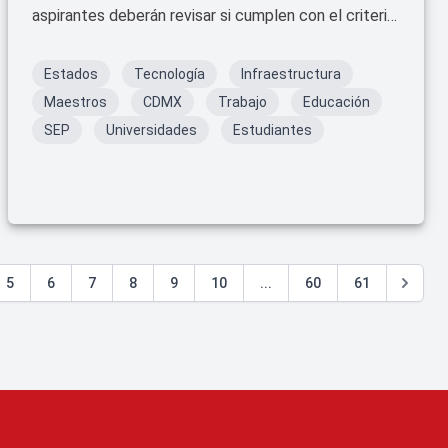
aspirantes deberán revisar si cumplen con el criterio
para presentar el examen presencial de control.
Estados
Tecnología
Infraestructura
Maestros
CDMX
Trabajo
Educación
SEP
Universidades
Estudiantes
5
6
7
8
9
10
...
60
61