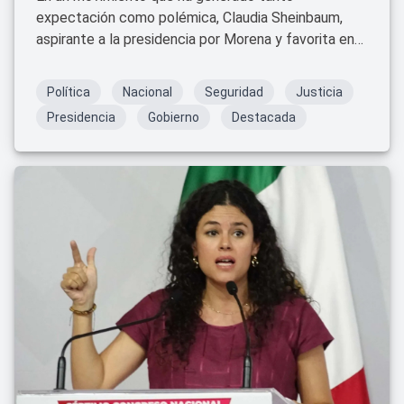
expectación como polémica, Claudia Sheinbaum,
aspirante a la presidencia por Morena y favorita en
las encuestas de cara a las elecciones de 2024, ha
confirmado que Alejandro Gertz Manero continuará
Política
Nacional
Seguridad
Justicia
como titular de la Fiscalía General de la República
Presidencia
Gobierno
Destacada
(FGR) en su eventual administración.