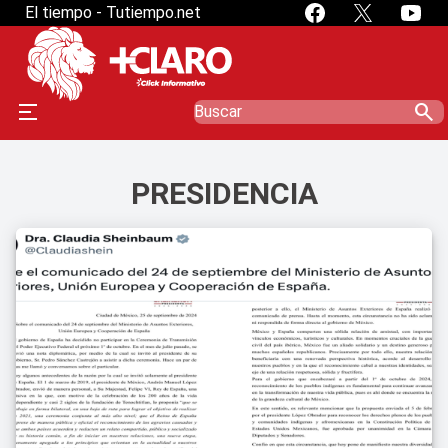
El tiempo - Tutiempo.net
search
PRESIDENCIA