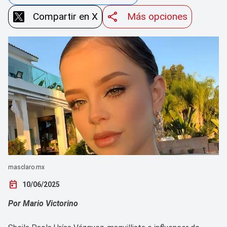
Compartir en X
Más opciones
masclaro.mx
today
10/06/2025
Por Mario Victorino