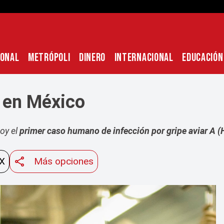
IONAL
METRÓPOLI
DINERO
INTERNACIONAL
EDUCACIÓN
r en México
oy el
primer caso humano de infección por gripe aviar A 
 X
Más opciones