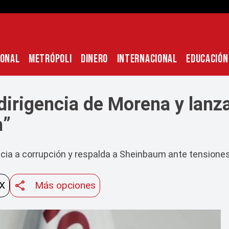
IONAL
METRÓPOLI
DINERO
INTERNACIONAL
EDUCACIÓN
dirigencia de Morena y lanza
a”
cia a corrupción y respalda a Sheinbaum ante tensiones
 X
Más opciones