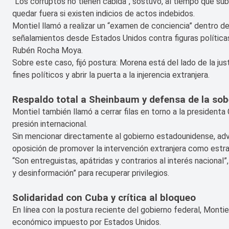
“Los corruptos no tienen cabida”, sostuvo, al tiempo que su
quedar fuera si existen indicios de actos indebidos.
Montiel llamó a realizar un “examen de conciencia” dentro 
señalamientos desde Estados Unidos contra figuras políticas
Rubén Rocha Moya.
Sobre este caso, fijó postura: Morena está del lado de la ju
fines políticos y abrir la puerta a la injerencia extranjera.
Respaldo total a Sheinbaum y defensa de la sob
Montiel también llamó a cerrar filas en torno a la president
presión internacional.
Sin mencionar directamente al gobierno estadounidense, advi
oposición de promover la intervención extranjera como estrat
“Son entreguistas, apátridas y contrarios al interés nacional
y desinformación” para recuperar privilegios.
Solidaridad con Cuba y crítica al bloqueo
En línea con la postura reciente del gobierno federal, Mont
económico impuesto por Estados Unidos.