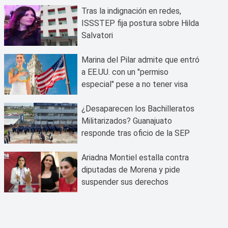
Tras la indignación en redes,
ISSSTEP fija postura sobre Hilda
Salvatori
Marina del Pilar admite que entró
a EE.UU. con un "permiso
especial" pese a no tener visa
¿Desaparecen los Bachilleratos
Militarizados? Guanajuato
responde tras oficio de la SEP
Ariadna Montiel estalla contra
diputadas de Morena y pide
suspender sus derechos