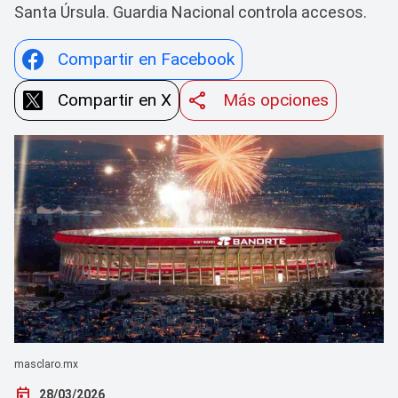
Santa Úrsula. Guardia Nacional controla accesos.
Compartir en Facebook
Compartir en X
Más opciones
masclaro.mx
today
28/03/2026