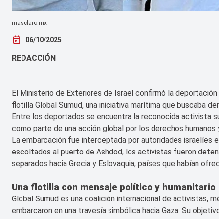
masclaro.mx
today
06/10/2025
REDACCIÓN
El Ministerio de Exteriores de Israel confirmó la deportació
flotilla Global Sumud, una iniciativa marítima que buscaba d
Entre los deportados se encuentra la reconocida activista s
como parte de una acción global por los derechos humanos y l
La embarcación fue interceptada por autoridades israelíes en
escoltados al puerto de Ashdod, los activistas fueron det
separados hacia Grecia y Eslovaquia, países que habían ofreci
Una flotilla con mensaje político y humanitario
Global Sumud es una coalición internacional de activistas, 
embarcaron en una travesía simbólica hacia Gaza. Su objetivo e