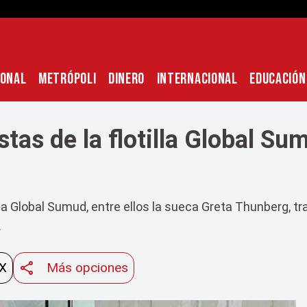
IONAL
METRÓPOLI
DINERO
INTERNACIONAL
EDUCACIÓN
stas de la flotilla Global Su
tilla Global Sumud, entre ellos la sueca Greta Thunberg, 
.
 X
Más opciones