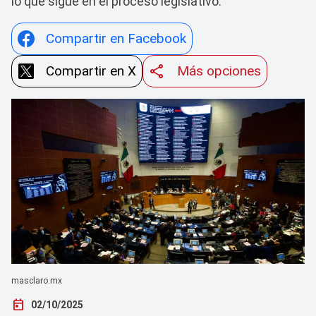
lo que sigue en el proceso legislativo.
Compartir en Facebook
Compartir en X
Más opciones
masclaro.mx
today
02/10/2025