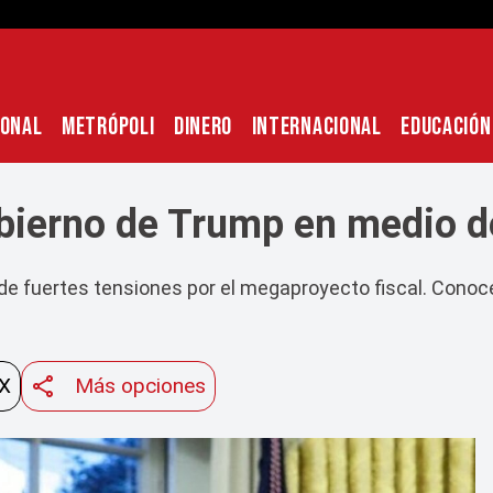
IONAL
METRÓPOLI
DINERO
INTERNACIONAL
EDUCACIÓN
bierno de Trump en medio d
 fuertes tensiones por el megaproyecto fiscal. Conoce l
 X
Más opciones