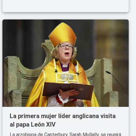
La primera mujer líder anglicana visita
al papa León XIV
La arzobispa de Canterbury, Sarah Mullally, se reunirá