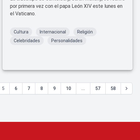
por primera vez con el papa León XIV este lunes en
el Vaticano.
Cultura
Internacional
Religión
Celebridades
Personalidades
5
6
7
8
9
10
...
57
58