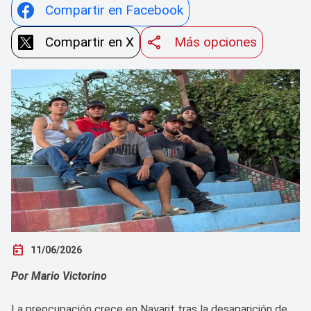
Compartir en Facebook
Compartir en X
Más opciones
today
11/06/2026
Por Mario Victorino
La preocupación crece en Nayarit tras la desaparición de