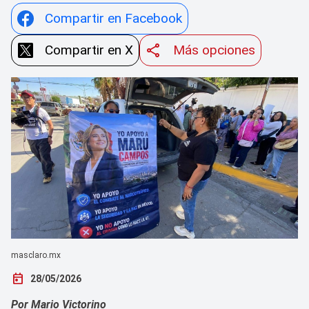
Compartir en Facebook
Compartir en X
Más opciones
masclaro.mx
today
28/05/2026
Por Mario Victorino