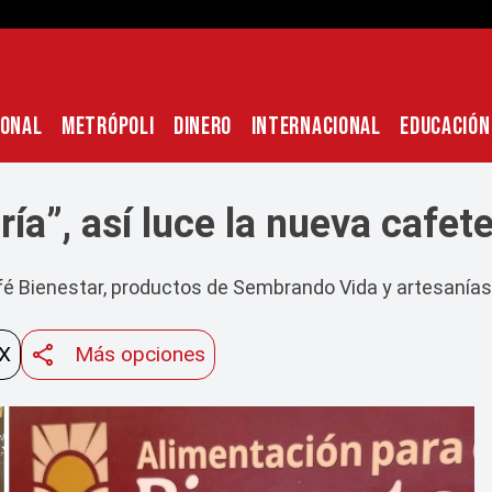
IONAL
METRÓPOLI
DINERO
INTERNACIONAL
EDUCACIÓN
ía”, así luce la nueva cafete
afé Bienestar, productos de Sembrando Vida y artesanía
 X
Más opciones