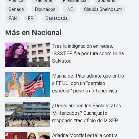
Política
Nacional
Presidencia
Gobierno
Senado
Diputados
INE
Claudia Sheinbaum
PAN
PRI
Destacada
Más en Nacional
Tras la indignación en redes,
ISSSTEP fija postura sobre Hilda
Salvatori
Marina del Pilar admite que entró
a EE.UU. con un "permiso
especial" pese a no tener visa
¿Desaparecen los Bachilleratos
Militarizados? Guanajuato
responde tras oficio de la SEP
Ariadna Montiel estalla contra