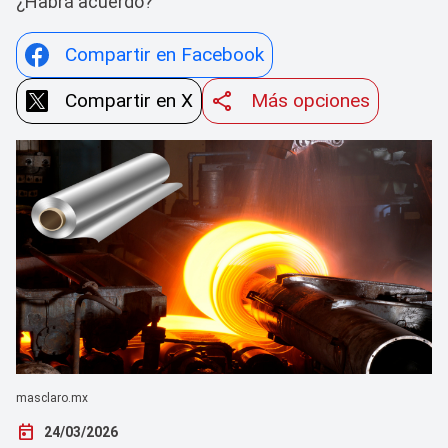
¿Habrá acuerdo?
Compartir en Facebook
Compartir en X
Más opciones
masclaro.mx
today
24/03/2026