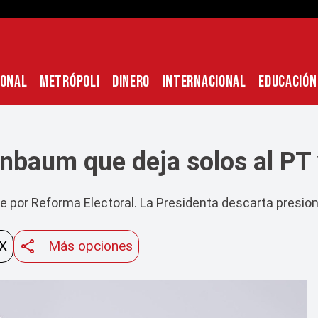
IONAL
METRÓPOLI
DINERO
INTERNACIONAL
EDUCACIÓN
inbaum que deja solos al PT 
 por Reforma Electoral. La Presidenta descarta presiona
 X
Más opciones