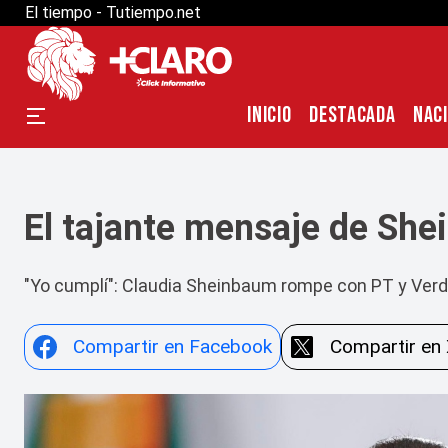
" />
" />
El tiempo - Tutiempo.net
INICIO
DESTACADA
NAC
El tajante mensaje de She
"Yo cumplí": Claudia Sheinbaum rompe con PT y Verde
Compartir en Facebook
Compartir en