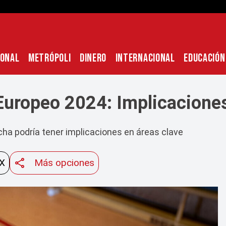
IONAL
METRÓPOLI
DINERO
INTERNACIONAL
EDUCACIÓN
Europeo 2024: Implicacione
cha podría tener implicaciones en áreas clave
 X
Más opciones