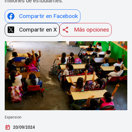
millones de estudiantes.
Compartir en Facebook
Compartir en X
Más opciones
Expansion
today
20/09/2024