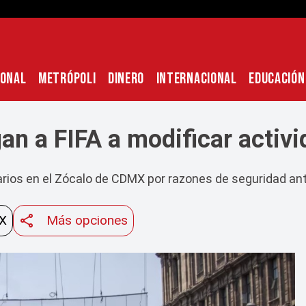
IONAL
METRÓPOLI
DINERO
INTERNACIONAL
EDUCACIÓN
gan a FIFA a modificar activ
tarios en el Zócalo de CDMX por razones de seguridad an
 X
Más opciones