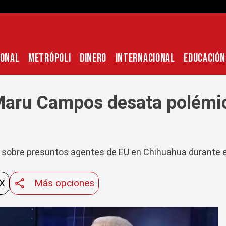
IONAL
METRÓPOLI
DINERO
INTERNACIONAL
EDUCACIÓN
: Maru Campos desata polémi
sobre presuntos agentes de EU en Chihuahua durante e
 X
Más opciones