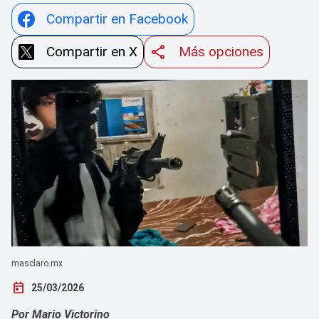
Compartir en Facebook
Compartir en X
Más opciones
masclaro.mx
today
25/03/2026
Por Mario Victorino