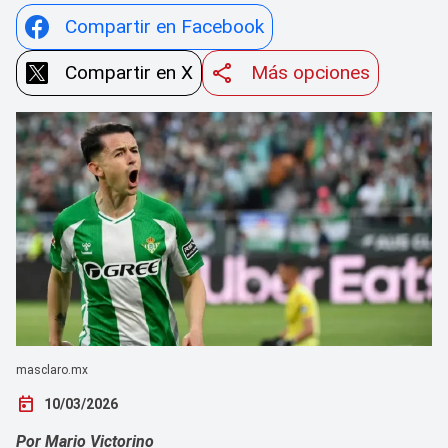
Compartir en Facebook
Compartir en X
Más opciones
masclaro.mx
today
10/03/2026
Por Mario Victorino