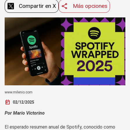
Compartir en X
Más opciones
www.milenio.com
today
02/12/2025
Por Mario Victorino
El esperado resumen anual de Spotify, conocido como