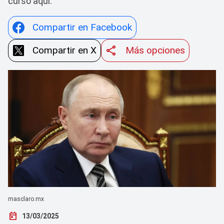
curso aquí.
Compartir en Facebook
Compartir en X
Más opciones
masclaro.mx
today
13/03/2025