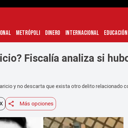
IONAL
METRÓPOLI
DINERO
INTERNACIONAL
EDUCACIÓN
cio? Fiscalía analiza si hubo
ricio y no descarta que exista otro delito relacionado co
 X
Más opciones