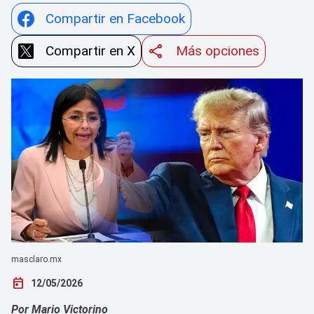
Compartir en Facebook
Compartir en X
Más opciones
masclaro.mx
today
12/05/2026
Por Mario Victorino