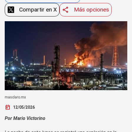
Compartir en X
Más opciones
masclaro.mx
today
12/05/2026
Por Mario Victorino