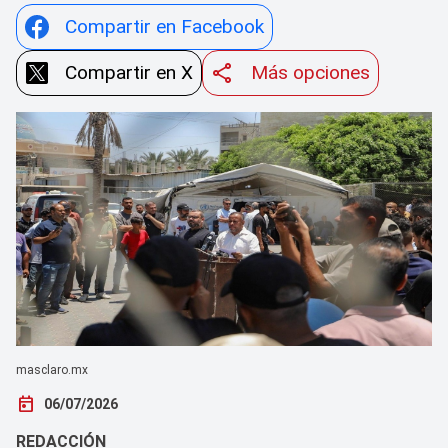
Compartir en Facebook
Compartir en X
Más opciones
masclaro.mx
today
06/07/2026
REDACCIÓN